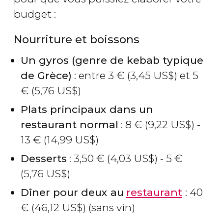
budget :
Nourriture et boissons
Un gyros (genre de kebab typique
de Grèce)
: entre 3
€
(3,45
US$
) et 5
€
(5,76
US$
)
Plats principaux dans un
restaurant normal
: 8
€
(9,22
US$
) -
13
€
(14,99
US$
)
Desserts
: 3,50
€
(4,03
US$
) - 5
€
(5,76
US$
)
Dîner pour deux au
restaurant
: 40
€
(46,12
US$
) (sans vin)