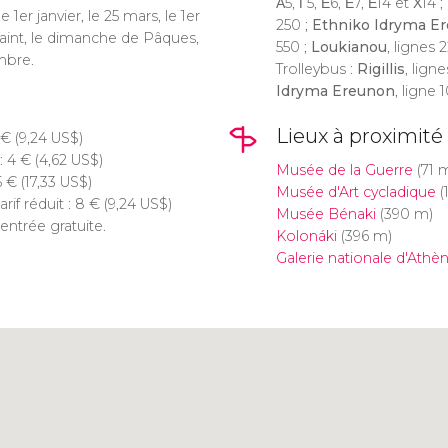
Α5, Γ5, Ε6, Ε7, Ε14 et Χ14 ;
e 1er janvier, le 25 mars, le 1er
250 ;
Ethniko Idryma E
saint, le dimanche de Pâques,
550 ;
Loukianou
, lignes 
mbre.
Trolleybus :
Rigillis
, ligne
Idryma Ereunon
, ligne 1
Lieux à proximité
€
(9,24
US$
)
 : 4
€
(4,62
US$
)
Musée de la Guerre
(71 
5
€
(17,33
US$
)
Musée d'Art cycladique
(
rif réduit : 8
€
(9,24
US$
)
Musée Bénaki
(390 m)
entrée gratuite.
Kolonáki
(396 m)
Galerie nationale d'Athè
Cliquez ici pour utiliser la
carte