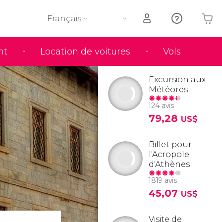
Français
nt
Location de voitures
Vols
Votre panier est vide
Excursion aux
Météores
124 avis
79,28
US$
Billet pour
l'Acropole
d'Athènes
1819 avis
45,07
US$
Visite de