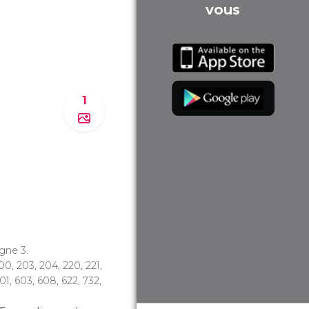
vous
1
ligne 3.
200, 203, 204, 220, 221,
01, 603, 608, 622, 732,