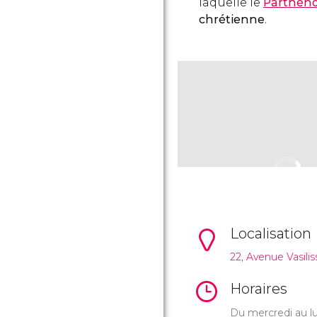
laquelle le
Parthén
chrétienne
.
Localisation
22, Avenue Vasiliss
Horaires
Du mercredi au lu