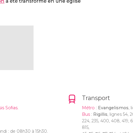
on
a été transformé en une église
Transport
is Sofias.
Métro
:
Evangelismos
, 
Bus
:
Rigillis
, lignes 54, 
224, 235, 400, 408, 419, 6
815,
ndi : de 08h30 à 15h30.