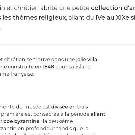
n et chrétien abrite une petite
collection d'a
 les thèmes religieux
, allant du
IVe au XIXe s
.
t chrétien se trouve dans une
jolie villa
ine construite en 1848
pour satisfaire
ame française.
s
anente du musée est
divisée en trois
la première est consacrée à la période
allant
période byzantine
; la deuxième
zantin en profondeur tandis que la