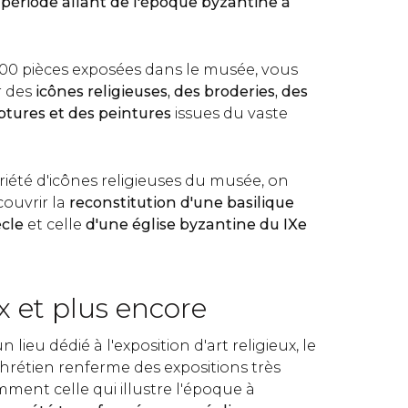
a
période allant de l'époque byzantine à
000 pièces exposées dans le musée, vous
r des
icônes religieuses, des broderies, des
ptures et des peintures
issues du vaste
iété d'icônes religieuses du musée, on
ouvrir la
reconstitution
d'une basilique
ècle
et celle
d'une église byzantine du IXe
ux et plus encore
un lieu dédié à l'exposition d'art religieux, le
hrétien renferme des expositions très
ment celle qui illustre l'époque à