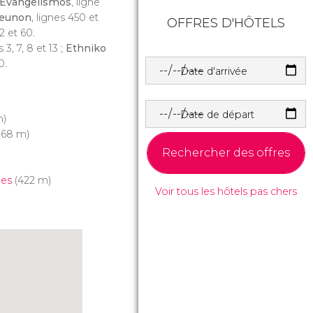
Evangelismos
, ligne
reunon
, lignes 450 et
OFFRES D'HÔTELS
22 et 60.
s 3, 7, 8 et 13 ;
Ethniko
0.
Date d'arrivée
Date de départ
m)
168 m)
Rechercher des offres
nes
(422 m)
Voir tous les hôtels pas chers