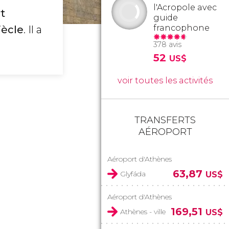
l'Acropole avec
rt
guide
francophone
iècle
. Il a
378 avis
52
US$
voir toutes les activités
TRANSFERTS
AÉROPORT
Aéroport d'Athènes
63,87
Glyfáda
US$
Aéroport d'Athènes
169,51
Athènes - ville
US$