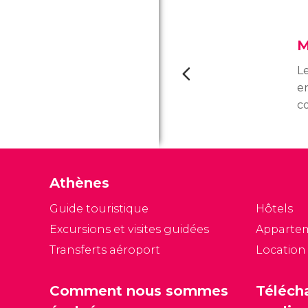
M
L
en
co
r
gr
d
d
Athènes
de
ju
Guide touristique
Hôtels
Excursions et visites guidées
Apparte
Transferts aéroport
Location
Comment nous sommes
Téléch