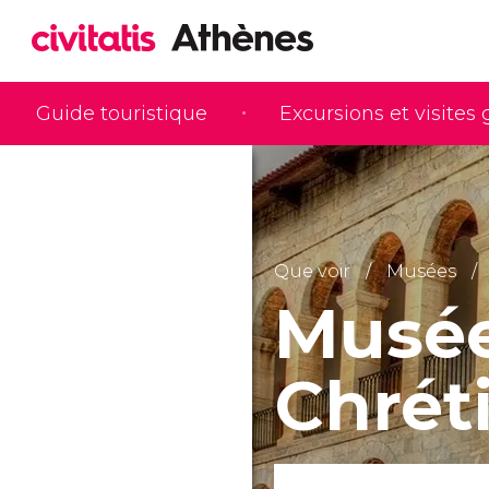
Guide touristique
Excursions et visites
Que voir
Musées
Musée
Chrét