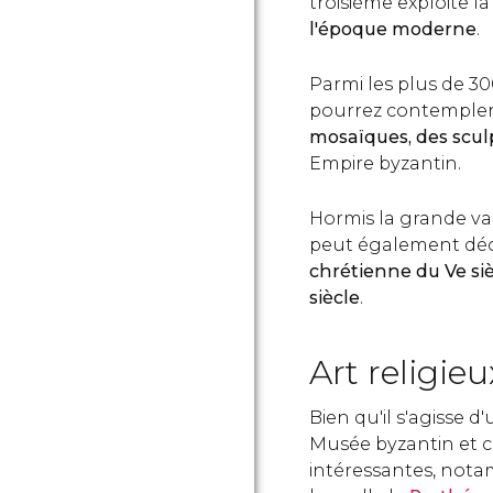
troisième exploite l
l'époque moderne
.
Parmi les plus de 3
pourrez contemple
mosaïques, des scul
Empire byzantin.
Hormis la grande var
peut également déc
chrétienne du Ve si
siècle
.
Art religie
Bien qu'il s'agisse d'
Musée byzantin et c
intéressantes, notam