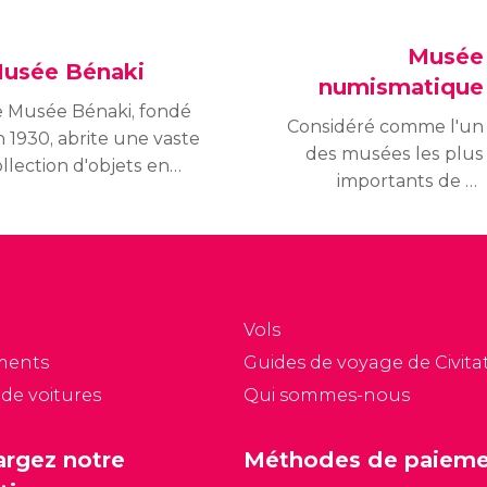
Musée
usée Bénaki
numismatique
e Musée Bénaki, fondé
Considéré comme l'un
 1930, abrite une vaste
des musées les plus
llection d'objets en
importants de sa
apport avec le monde
catégorie, le Musée
ec. Ses visiteurs y
numismatique
écouvriront l'évolution
d'Athènes compte plus
u monde hellénistique
de 500 000 objets dans
puis l'Antiquité
sa collection.
squ'à nos jours.
Vols
ments
Guides de voyage de Civitat
 de voitures
Qui sommes-nous
argez notre
Méthodes de paiem