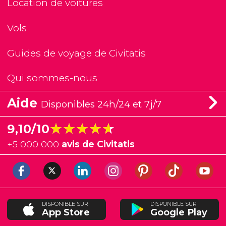
Location de voitures
Vols
Guides de voyage de Civitatis
Qui sommes-nous
Aide
Disponibles 24h/24 et 7j/7
★★★★★
★★★★★
9,10/10
+
5 000 000
avis de Civitatis
DISPONIBLE SUR
DISPONIBLE SUR
App Store
Google Play