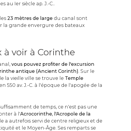
 au Ier siècle ap. J.-C..
les
23 mètres
de large
du canal sont
r la grande envergure des bateaux
x à voir à Corinthe
anal,
vous pouvez profiter de l'excursion
orinthe antique (Ancient Corinth)
. Sur le
 la vieille ville se trouve le
Temple
 en 550 av. J.-C. à l'époque de l'apogée de la
 suffisamment de temps, ce n'est pas une
nter à l'
Acrocorinthe, l'Acropole de la
lle a autrefois servi de centre religieux et de
tiquité et le Moyen-Âge. Ses remparts se