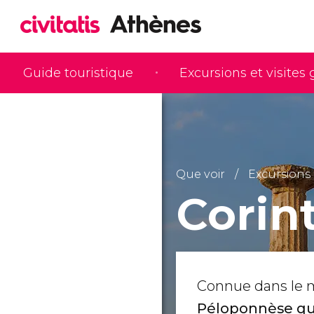
Guide touristique
Excursions et visites
Que voir
Excursions
Corin
Connue dans le m
Péloponnèse qui