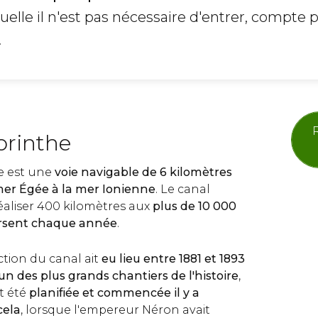
quelle il n'est pas nécessaire d'entrer, compte 
.
orinthe
e est une
voie navigable de 6 kilomètres
 mer Égée à la mer Ionienne
. Le canal
éaliser 400 kilomètres aux
plus de 10 000
ersent chaque année
.
ction du canal ait
eu lieu entre 1881 et 1893
de l'un des plus grands chantiers de l'histoire
,
t été
planifiée et commencée il y a
cela
, lorsque l'empereur Néron avait