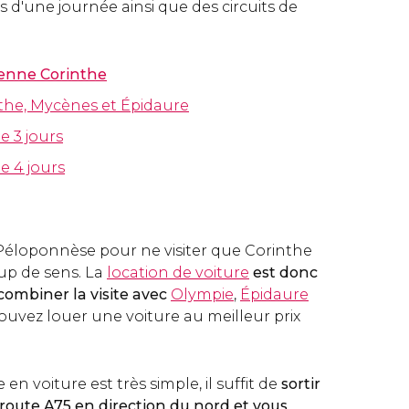
s d'une journée ainsi que des circuits de
ienne Corinthe
the, Mycènes et Épidaure
e 3 jours
de 4 jours
Péloponnèse pour ne visiter que Corinthe
up de sens. La
location de voiture
est donc
 combiner la visite avec
Olympie
,
Épidaure
ouvez louer une voiture au meilleur prix
en voiture est très simple, il suffit de
sortir
route A75 en direction du nord et vous