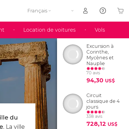
Français
nt
Location de voitures
Vols
Votre panier est vide
Excursion à
Corinthe,
Mycènes et
Nauplie
70 avis
94,30
US$
Circuit
classique de 4
jours
338 avis
ille du
728,12
US$
le
. La ville