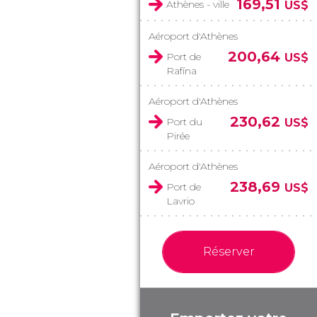
169,51
Athènes - ville
US$
Aéroport d'Athènes
200,64
Port de
US$
Rafína
Aéroport d'Athènes
230,62
Port du
US$
Pirée
Aéroport d'Athènes
238,69
Port de
US$
Lavrio
Réserver