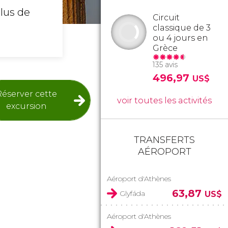
plus de
Circuit
classique de 3
ou 4 jours en
Grèce
135 avis
496,97
US$
Réserver cette
voir toutes les activités
excursion
TRANSFERTS
AÉROPORT
Aéroport d'Athènes
63,87
Glyfáda
US$
Aéroport d'Athènes