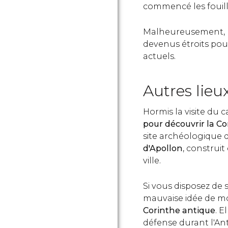
commencé les fouilles
Malheureusement, 
devenus étroits pou
actuels.
Autres lieu
Hormis la visite du c
pour découvrir la C
site archéologique de
d'Apollon
, construit
ville.
Si vous disposez de
mauvaise idée de mo
Corinthe antique
. E
défense durant l'An