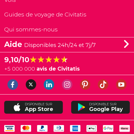
Guides de voyage de Civitatis
Qui sommes-nous
Aide
Disponibles 24h/24 et 7j/7
★★★★★
★★★★★
9,10/10
+
5 000 000
avis de Civitatis
DISPONIBLE SUR
DISPONIBLE SUR
App Store
Google Play