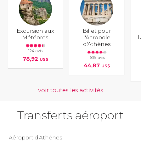
Excursion aux
Billet pour
Météores
l'Acropole
l
d'Athènes
124 avis
1819 avis
78,92
US$
44,87
US$
voir toutes les activités
Transferts aéroport
Aéroport d'Athènes