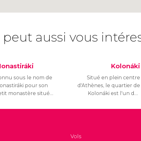
 peut aussi vous intére
onastiráki
Kolonáki
onnu sous le nom de
Situé en plein centre
onastiráki pour son
d'Athènes, le quartier de
etit monastère situé
Kolonáki est l'un des
ur la place du même
plus chics et luxueux de
om, Monastiráki et
la ville.
laka constituent l'une
es zones les plus
téressantes et vivantes
Vols
'Athènes.