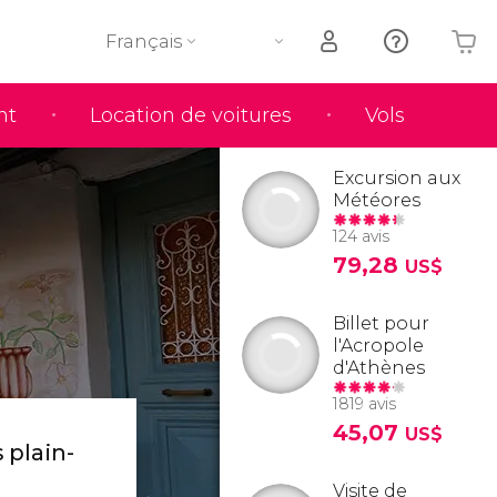
Français
nt
Location de voitures
Vols
Votre panier est vide
Excursion aux
Météores
124 avis
79,28
US$
Billet pour
l'Acropole
d'Athènes
1819 avis
45,07
US$
 plain-
Visite de