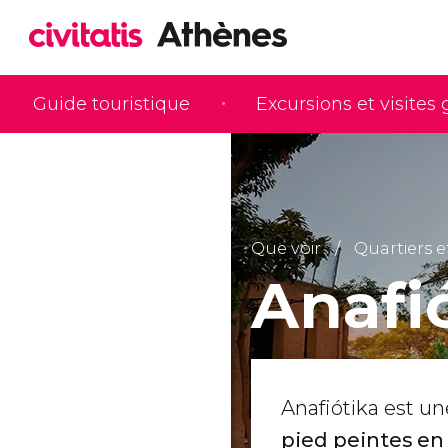
Guide touristique
Excursions et visites
Que voir
Quartiers e
Anafi
Anafiótika est u
pied peintes en