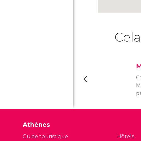
Cela
M
C
M
p
s
n
P
Athènes
d
in
Guide touristique
Hôtels
d