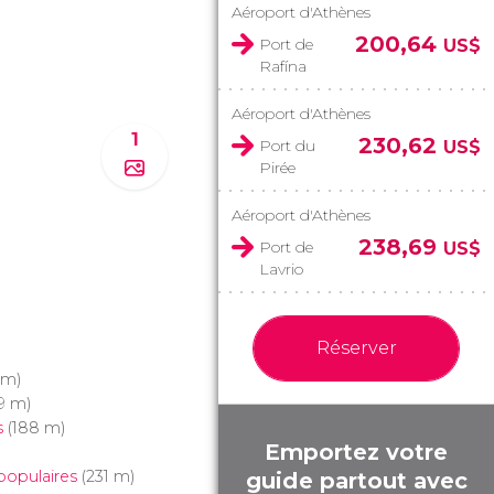
Aéroport d'Athènes
200,64
Port de
US$
Rafína
Aéroport d'Athènes
1
230,62
Port du
US$
Pirée
Aéroport d'Athènes
238,69
Port de
US$
Lavrio
Réserver
 m)
9 m)
s
(188 m)
Emportez votre
populaires
(231 m)
guide partout avec