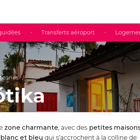
 guidées
Transferts aéroport
Logeme
t zones
ótika
ne
zone charmante
, avec des
petites maisons
 blanc et bleu
qui s'accrochent à la colline de