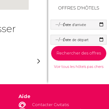
OFFRES D'HÔTELS
Date d'arrivée
sser
Date de départ
Rechercher des offres
Voir tous les hôtels pas chers
Aide
Contacter Civitatis