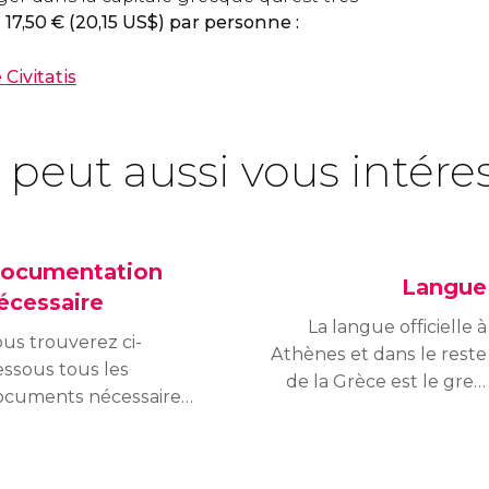
e
17,50
€
(20,15
US$
) par personne :
Civitatis
 peut aussi vous intére
ocumentation
Langue
écessaire
La langue officielle à
us trouverez ci-
Athènes et dans le reste
ssous tous les
de la Grèce est le grec.
ocuments nécessaires
Fort heureusement, si
ur visiter Athènes en
vous parlez anglais, vous
nction de la nationalité
n'aurez pas de
 visiteur :