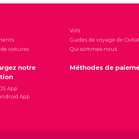
Vols
ments
Guides de voyage de Civitat
 de voitures
Qui sommes-nous
argez notre
Méthodes de paiem
tion
iOS App
Android App
Conditions général