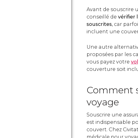
Avant de souscrire 
conseillé de
vérifier
souscrites
, car parf
incluent une couver
Une autre alternativ
proposées par les car
vous payez votre
vo
couverture soit inc
Comment so
voyage
Souscrire une assur
est indispensable po
couvert. Chez Civit
médicale pour voyag