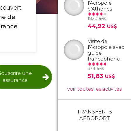
l'Acropole
 couvert
d'Athènes
me de
1820 avis
44,92
urance
US$
Visite de
l'Acropole avec
guide
francophone
378 avis
Souscrire une
51,83
US$
assurance
voir toutes les activités
TRANSFERTS
AÉROPORT