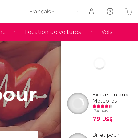
Français
nt
Location de voitures
Vols
Votre panier est vide
pour
Excursion aux
Météores
124 avis
79
US$
Billet pour