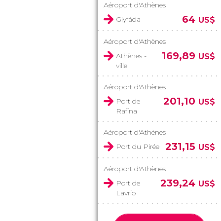
Aéroport d'Athènes
64
Glyfáda
US$
Aéroport d'Athènes
169,89
Athènes -
US$
ville
Aéroport d'Athènes
201,10
Port de
US$
Rafína
Aéroport d'Athènes
231,15
Port du Pirée
US$
Aéroport d'Athènes
239,24
Port de
US$
Lavrio