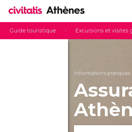
Guide touristique
Excursions et visites
Informations pratiques
Assur
Athèn