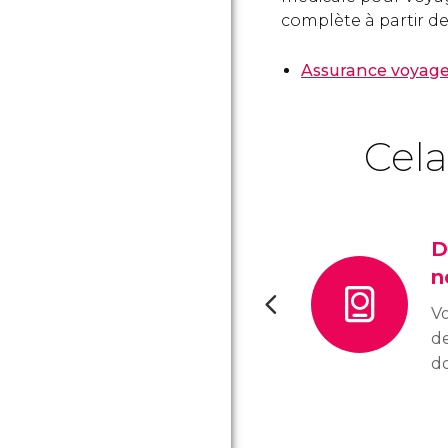
complète à partir d
Assurance voyage 
Cela
D
n
Vo
de
d
po
fo
du