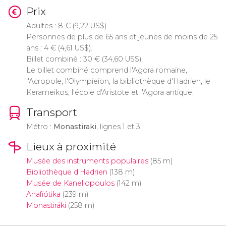
Prix
Adultes : 8
€
(9,22
US$
).
Personnes de plus de 65 ans et jeunes de moins de 25
ans : 4
€
(4,61
US$
).
Billet combiné : 30
€
(34,60
US$
).
Le billet combiné comprend l'Agora romaine,
l'Acropole, l'Olympieion, la bibliothèque d'Hadrien, le
Kerameikos, l'école d'Aristote et l'Agora antique.
Transport
Métro :
Monastiraki
, lignes 1 et 3.
Lieux à proximité
Musée des instruments populaires
(85 m)
Bibliothèque d'Hadrien
(138 m)
Musée de Kanellopoulos
(142 m)
Anafiótika
(239 m)
Monastiráki
(258 m)