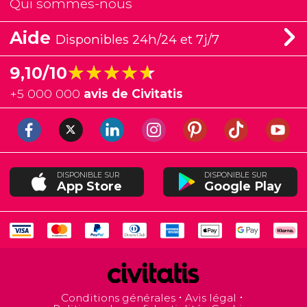
Qui sommes-nous
Aide
Disponibles 24h/24 et 7j/7
★★★★★
★★★★★
9,10/10
+
5 000 000
avis de Civitatis
DISPONIBLE SUR
DISPONIBLE SUR
App Store
Google Play
Conditions générales
Avis légal