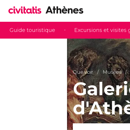
Guide touristique
Excursions et visites
Que voir
Musées
Galer
d'Ath