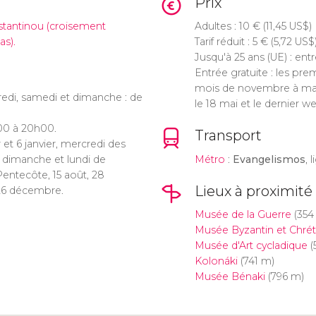
Prix
stantinou (croisement
Adultes : 10
€
(11,45
US$
)
as).
Tarif réduit : 5
€
(5,72
US$
Jusqu'à 25 ans (UE) : entr
Entrée gratuite : les pr
mois de novembre à mars, 
dredi, samedi et dimanche : de
le 18 mai et le dernier 
h00 à 20h00.
Transport
 et 6 janvier, mercredi des
 dimanche et lundi de
Métro
:
Evangelismos
, 
Pentecôte, 15 août, 28
Lieux à proximité
 26 décembre.
Musée de la Guerre
(354
Musée Byzantin et Chrét
Musée d'Art cycladique
(
Kolonáki
(741 m)
Musée Bénaki
(796 m)