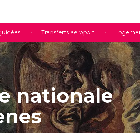
 guidées
Transferts aéroport
Logeme
ie nationale
ènes