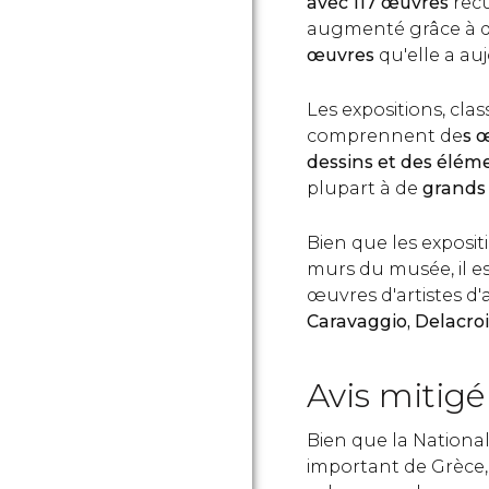
avec 117 œuvres
recu
augmenté grâce à d
œuvres
qu'elle a auj
Les expositions, cla
comprennent de
s 
dessins et des éléme
plupart à de
grands
Bien que les expositi
murs du musée, il e
œuvres d'artistes d
Caravaggio, Delacroi
Avis mitigé
Bien que la National 
important de Grèce,