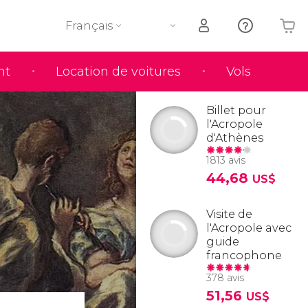
Français
nt
Location de voitures
Vols
Votre panier est vide
Billet pour
l'Acropole
d'Athènes
1813 avis
44,68
US$
Visite de
l'Acropole avec
guide
francophone
378 avis
51,56
US$