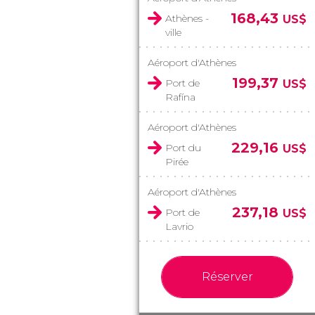
168,43
Athènes -
US$
ville
Aéroport d'Athènes
199,37
Port de
US$
Rafína
Aéroport d'Athènes
229,16
Port du
US$
Pirée
Aéroport d'Athènes
237,18
Port de
US$
Lavrio
Réserver