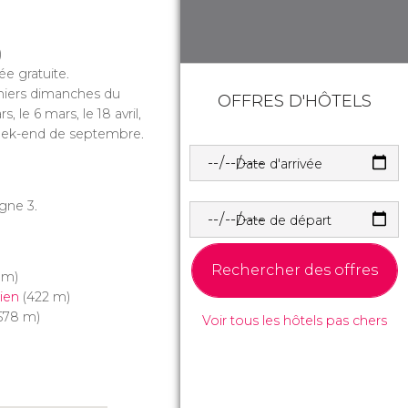
)
ée gratuite.
emiers dimanches du
OFFRES D'HÔTELS
le 6 mars, le 18 avril,
week-end de septembre.
Date d'arrivée
ligne 3.
Date de départ
Rechercher des offres
 m)
ien
(422 m)
578 m)
Voir tous les hôtels pas chers