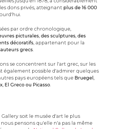
eillies jusqu'en 1878, a considérablement
es dons privés, atteignant
plus de 16 000
ourd'hui.
ssées par ordre chronologique,
œuvres picturales, des sculptures, des
nts décoratifs
, appartenant pour la
 auteurs grecs
.
ons se concentrent sur l'art grec, sur les
st également possible d'admirer quelques
'autres pays européens tels que
Bruegel,
x, El Greco ou Picasso
.
Gallery soit le musée d'art le plus
 nous pensons qu'elle n'a pas la même