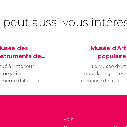
 peut aussi vous intére
usée des
Musée d'Art
nstruments de
populaire
usique populaire
tué à l'intérieur
Le Musée d'Art
une vieille
populaire grec est
emeure datant de
composé de quatre
840, le Musée des
bâtiments qui
nstruments de
présentent les
usique
coutumes et la culture
opulaire grecque
grecques au fil du
xpose environ 1200
temps.
Vols
nstruments originaux