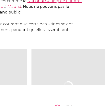
sées comme la
National Gallery de Londres
do
à
Madrid
.
Nous ne pouvons pas le
and public
.
est courant que certaines usines soient
ment pendant qu'elles assemblent