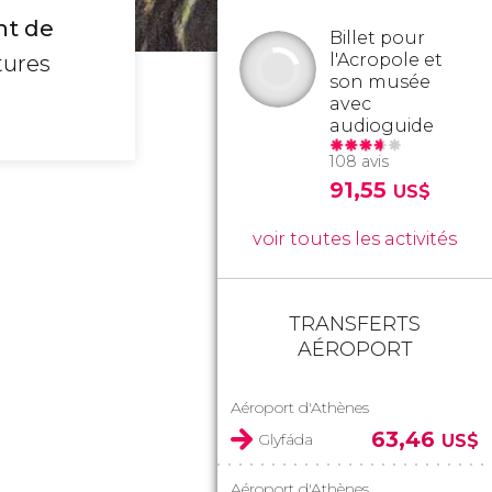
nt de
Billet pour
l'Acropole et
tures
son musée
avec
audioguide
108 avis
91,55
US$
voir toutes les activités
TRANSFERTS
AÉROPORT
Aéroport d'Athènes
63,46
Glyfáda
US$
Aéroport d'Athènes