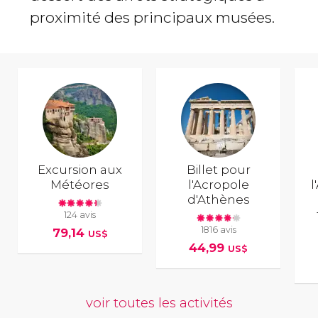
proximité des principaux musées.
Excursion aux
Billet pour
Météores
l'Acropole
l
d'Athènes
124 avis
1816 avis
79,14
US$
44,99
US$
voir toutes les activités