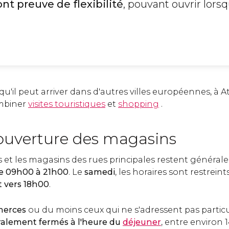
t preuve de flexibilité
, pouvant ouvrir lorsqu
u'il peut arriver dans d'autres villes européennes, à At
mbiner
visites touristiques
et
shopping
.
'ouverture des magasins
 et les magasins des rues principales restent généra
de 09h00 à 21h00
. Le
samedi
, les horaires sont restreints
 vers 18h00
.
merces
ou du moins ceux qui ne s'adressent pas partic
alement fermés à l'heure du
déjeuner
, entre environ 