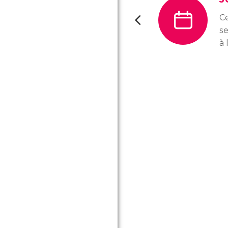
Ce
se
à 
v
de
im
ce
to
f