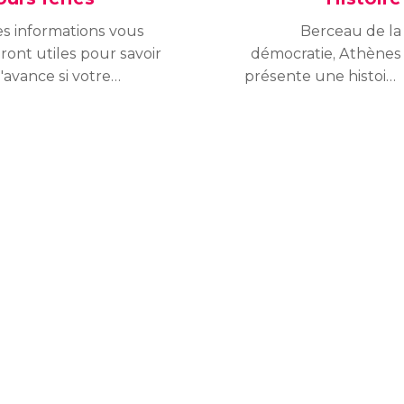
s informations vous
Berceau de la
ront utiles pour savoir
démocratie, Athènes
l'avance si votre
présente une histoire
oyage coïncide avec
faites de conquêtes et
s festivités
de changements
portantes ou si
politiques. Découvrez
rtaines des attractions
l'histoire de la ville
uristiques resteront
depuis sa fondation
ermées.
avant de devenir le
centre politique,
économique et culturel
de la Grèce.