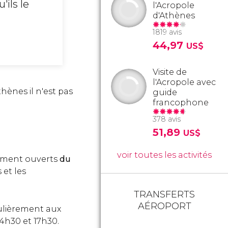
'ils le
l'Acropole
d'Athènes
1819 avis
44,97
US$
Visite de
l'Acropole avec
hènes il n'est pas
guide
francophone
378 avis
51,89
US$
voir toutes les activités
lement ouverts
du
 et les
TRANSFERTS
AÉROPORT
ulièrement aux
14h30 et 17h30.