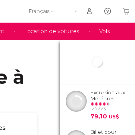
Français
nt
Location de voitures
Vols
Votre panier est vide
e à
Excursion aux
Météores
124 avis
79,10
US$
es
Billet pour