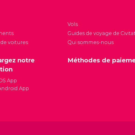
Vols
ments
Guides de voyage de Civitat
 de voitures
Qui sommes-nous
argez notre
Méthodes de paiem
tion
iOS App
Android App
Conditions général