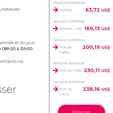
Aéroport d'Athènes
uristiques
63,72
Glyfáda
US$
Aéroport d'Athènes
169,13
Athènes - ville
US$
Aéroport d'Athènes
'année et du jour
200,19
Port de
US$
e 08h30 à 15h00
.
Rafína
mportants ne
Aéroport d'Athènes
230,11
Port du Pirée
US$
Aéroport d'Athènes
sser
238,16
Port de
US$
Lavrio
Réserver