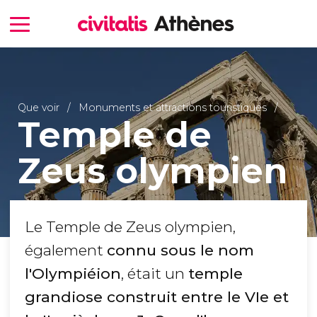
Que voir
Monuments et attractions touristiques
Temple de
Zeus olympien
Le Temple de Zeus olympien,
également
connu sous le nom
l'Olympiéion
, était un
temple
grandiose construit entre le VIe et