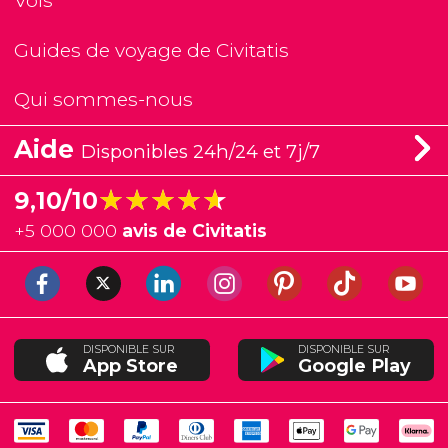
Vols
Guides de voyage de Civitatis
Qui sommes-nous
Aide
Disponibles 24h/24 et 7j/7
★★★★★
★★★★★
9,10/10
+
5 000 000
avis de Civitatis
DISPONIBLE SUR
DISPONIBLE SUR
App Store
Google Play