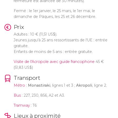
fermeture est avancée de 30 minutes).
Fermé : le 1er janvier, le 25 mars, le 1er mai, le
dimanche de Pâques, les 25 et 26 décembre.
Prix
Adultes : 10
€
(11,51
US$
).
Jeunes jusqu'à 25 ans ressortissants de l'UE : entrée
gratuite.
Enfants de moins de 5 ans : entrée gratuite.
Visite de l'Acropole avec guide francophone
45
€
(51,83
US$
)
Transport
Métro
:
Monastiraki
, lignes 1 et 3 ;
Akropoli
, ligne 2.
Bus
: 227, 230, 856, A2 et A3.
Tramway
: T6
Lieux à proximité