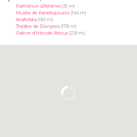
Parthénon d'Athènes
(31 m)
Musée de Kanellopoulos
(144 m)
Anafiótika
(150 m)
Théâtre de Dionysos
(178 m)
Odéon d'Hérode Atticus
(226 m)
Cliquez ici pour utiliser la carte