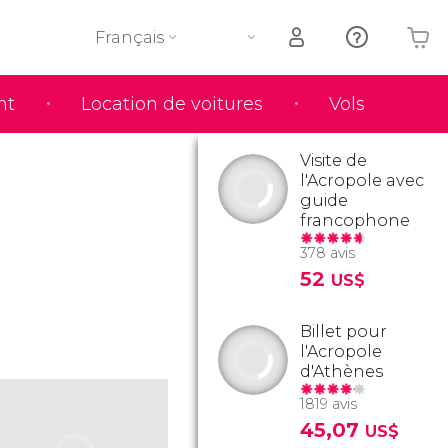
Français
nt
Location de voitures
Vols
Votre panier est vide
Visite de
l'Acropole avec
guide
francophone
378 avis
52
US$
Billet pour
l'Acropole
d'Athènes
1819 avis
45,07
US$