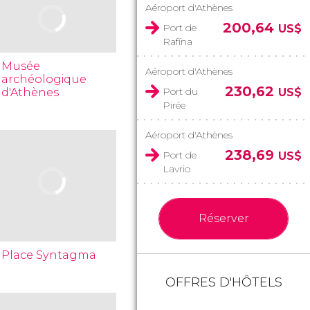
Aéroport d'Athènes
200,64
Port de
US$
Rafína
Musée
Aéroport d'Athènes
archéologique
230,62
Port du
d'Athènes
US$
Pirée
Aéroport d'Athènes
238,69
Port de
US$
Lavrio
Réserver
Place Syntagma
OFFRES D'HÔTELS