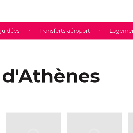
 guidées
Transferts aéroport
Logeme
e d'Athènes